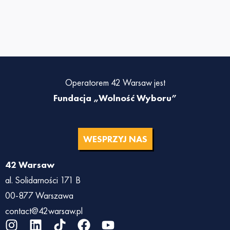
Operatorem 42 Warsaw jest
Fundacja „Wolność Wyboru”
WESPRZYJ NAS
42 Warsaw
al. Solidarności 171 B
00-877 Warszawa
contact@42warsaw.pl
I
L
T
F
Y