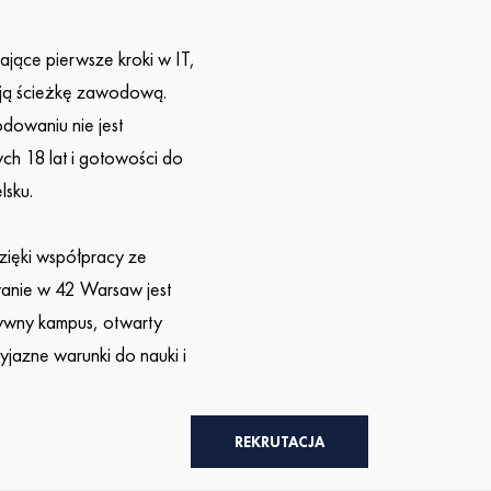
jące pierwsze kroki w IT,
woją ścieżkę zawodową.
dowaniu nie jest
h 18 lat i gotowości do
lsku.
zięki współpracy ze
anie w 42 Warsaw jest
tywny kampus, otwarty
jazne warunki do nauki i
REKRUTACJA