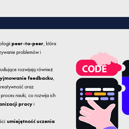
ologii
peer-to-peer
, która
ązywanie problemów i
tudiujące rozwijają również
zyjmowanie feedbacku
,
kreatywność oraz
proces nauki, co rozwija ich
nizacji pracy
i
ści:
umiejętność uczenia