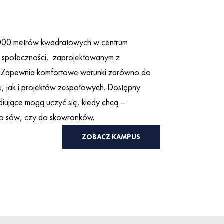
000 metrów kwadratowych w centrum
j społeczności, zaprojektowanym z
i. Zapewnia komfortowe warunki zarówno do
u, jak i projektów zespołowych. Dostępny
diujące mogą uczyć się, kiedy chcą –
 do sów, czy do skowronków.
ZOBACZ KAMPUS