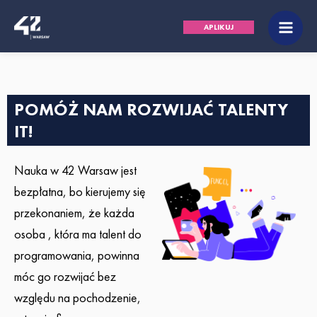
Przejdź
Main
APLIKUJ
do
Men
treści
POMÓŻ NAM ROZWIJAĆ TALENTY
IT!
Nauka w 42 Warsaw jest
bezpłatna, bo kierujemy się
przekonaniem, że każda
osoba , która ma talent do
programowania, powinna
móc go rozwijać bez
względu na pochodzenie,