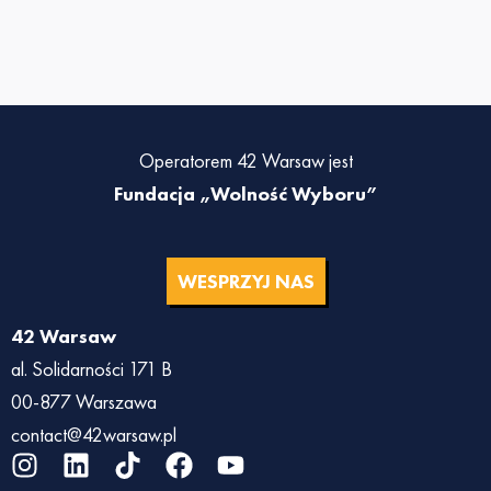
Operatorem 42 Warsaw jest
Fundacja „Wolność Wyboru”
WESPRZYJ NAS
42 Warsaw
al. Solidarności 171 B
00-877 Warszawa
contact@42warsaw.pl
I
L
T
F
Y
n
i
i
a
o