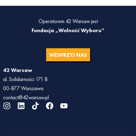
Operatorem 42 Warsaw jest
Fundacja „Wolność Wyboru”
WESPRZYJ NAS
42 Warsaw
al. Solidarności 171 B
00-877 Warszawa
contact@42warsaw.pl
I
L
T
F
Y
n
i
i
a
o
s
n
k
c
u
t
k
t
e
t
a
e
o
b
u