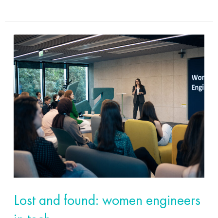
Lost
and
found:
women
engineers
in
tech
Lost and found: women engineers