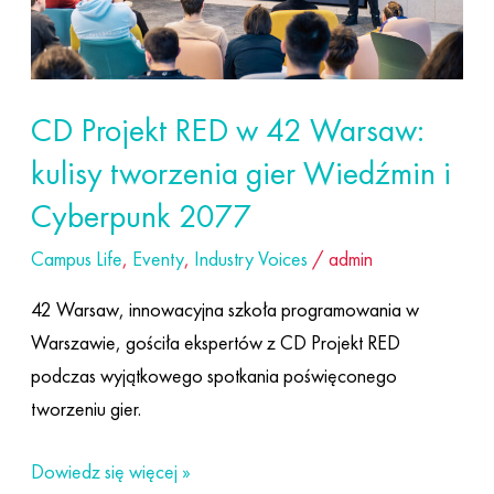
Warsaw:
kulisy
tworzenia
gier
CD Projekt RED w 42 Warsaw:
Wiedźmin
kulisy tworzenia gier Wiedźmin i
i
Cyberpunk
Cyberpunk 2077
2077
Campus Life
,
Eventy
,
Industry Voices
/
admin
42 Warsaw, innowacyjna szkoła programowania w
Warszawie, gościła ekspertów z CD Projekt RED
podczas wyjątkowego spotkania poświęconego
tworzeniu gier.
Dowiedz się więcej »