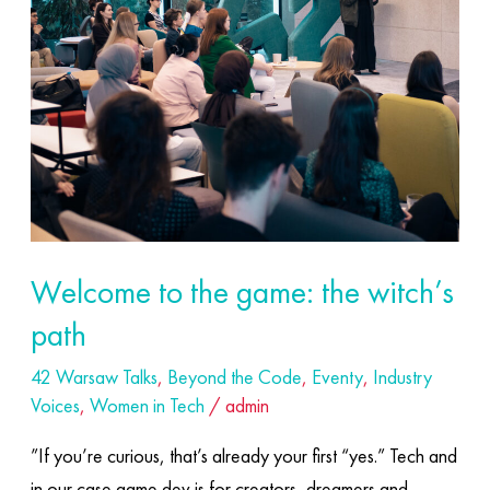
the
game:
the
witch’s
path
Welcome to the game: the witch’s
path
42 Warsaw Talks
,
Beyond the Code
,
Eventy
,
Industry
Voices
,
Women in Tech
/
admin
”If you’re curious, that’s already your first “yes.” Tech and
in our case game dev is for creators, dreamers and