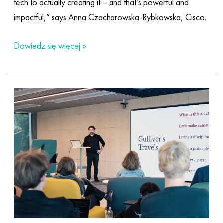
tech to actually creating it – and that’s powerful and
impactful,” says Anna Czacharowska-Rybkowska, Cisco.
Dowiedz się więcej »
The
beauty
behind
the
code