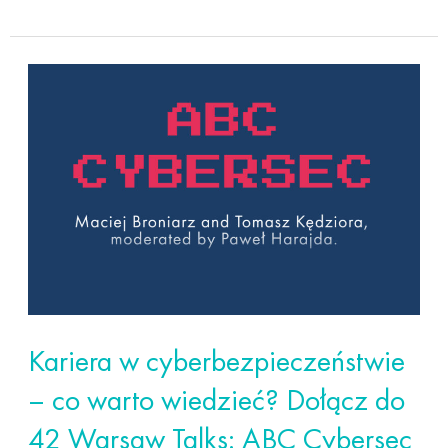
Kariera
w
cyberbezpieczeństwie
–
co
warto
wiedzieć?
Dołącz
do
42
Kariera w cyberbezpieczeństwie
Warsaw
– co warto wiedzieć? Dołącz do
Talks:
42 Warsaw Talks: ABC Cybersec
ABC