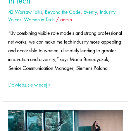
in tech
42 Warsaw Talks
,
Beyond the Code
,
Eventy
,
Industry
Voices
,
Women in Tech
/
admin
“By combining visible role models and strong professional
networks, we can make the tech industry more appealing
and accessible to women, ultimately leading to greater
innovation and diversity,” says Marta Benedyczak,
Senior Communication Manager, Siemens Poland.
Dowiedz się więcej »
Welcome
to