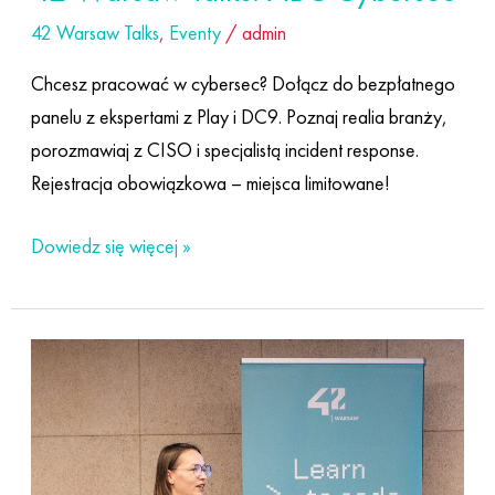
Cybersec
42 Warsaw Talks
,
Eventy
/
admin
Chcesz pracować w cybersec? Dołącz do bezpłatnego
panelu z ekspertami z Play i DC9. Poznaj realia branży,
porozmawiaj z CISO i specjalistą incident response.
Rejestracja obowiązkowa – miejsca limitowane!
Dowiedz się więcej »
Dzień
otwarty
w
akademii
kodowania