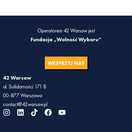
Operatorem 42 Warsaw jest
Fundacja „Wolność Wyboru”
WESPRZYJ NAS
42 Warsaw
al. Solidarności 171 B
00-877 Warszawa
contact@42warsaw.pl
I
L
T
F
Y
n
i
i
a
o
s
n
k
c
u