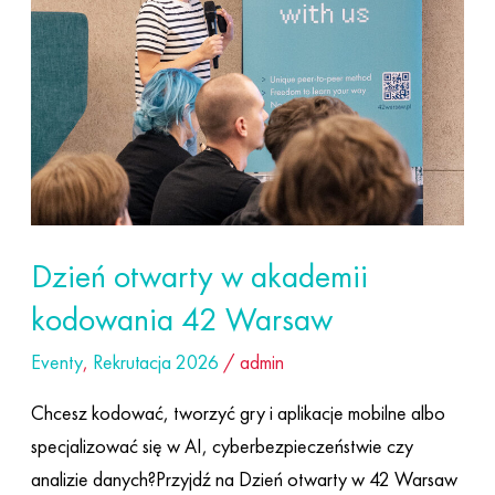
42
Warsaw
Dzień otwarty w akademii
kodowania 42 Warsaw
Eventy
,
Rekrutacja 2026
/
admin
Chcesz kodować, tworzyć gry i aplikacje mobilne albo
specjalizować się w AI, cyberbezpieczeństwie czy
analizie danych?Przyjdź na Dzień otwarty w 42 Warsaw