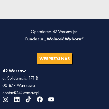
Operatorem 42 Warsaw jest
Fundacja „Wolność Wyboru”
WESPRZYJ NAS
42 Warsaw
al. Solidarności 171 B
00-877 Warszawa
contact@42warsaw.pl
I
L
T
F
Y
n
i
i
a
o