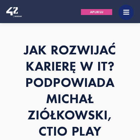
Przejdź
Main
APLIKUJ
do
Men
treści
JAK ROZWIJAĆ
KARIERĘ W IT?
PODPOWIADA
MICHAŁ
ZIÓŁKOWSKI,
CTIO PLAY