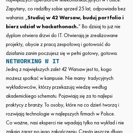
Zapytany, co radziłby sobie sprzed 25 lat, odpowiada bez
wahania: „
Studiuj w 42 Warsaw, buduj portfolio i
bierz udział w hackathonach.
” Bo dzisiaj to już nie
dyplom otwiera drzwi do IT. Otwierają je zrealizowane
projekty, obycie z pracą zespołową i gotowość do
działania zanim poczujesz się w pełni gotowy, gotowa.
NETWORKING W IT
Jedną z największych zalet 42 Warsaw jest to, kogo
możesz spotkać w kampusie. Nie mamy
tradycyjnych
wykładowców, którzy przekazują wiedzę według
akademickiego schematu. Pojawiają się za to najlepsi
praktycy z branży. To osoby, które na co dzień tworzą i
rozwijają technologie w najlepszych firmach w Polsce.
Co ważne, nasi eksperci nie wpadają tylko na wykład i nie
znikają zaraz po jego zakończeniu. Często jeszcze długo