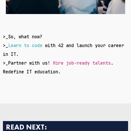
>_
So, what now?
>_
Learn to code
with 42
and launch your career
in IT.
>_Partner with us!
Hire job-ready talents
.
Redefine IT education.
READ NEXT: