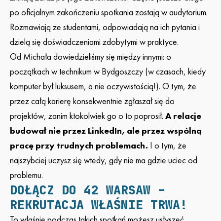
po oficjalnym zakończeniu spotkania zostają w audytorium.
Rozmawiają ze studentami, odpowiadają na ich pytania i
dzielą się doświadczeniami zdobytymi w praktyce.
Od Michała dowiedzieliśmy się między innymi: o
początkach w technikum w Bydgoszczy (w czasach, kiedy
komputer był luksusem, a nie oczywistością!). O tym, że
przez całą karierę konsekwentnie zgłaszał się do
projektów, zanim ktokolwiek go o to poprosił.
A relacje
budował nie przez LinkedIn, ale przez wspólną
pracę przy trudnych problemach.
I o tym, że
najszybciej uczysz się wtedy, gdy nie ma gdzie uciec od
problemu.
DOŁĄCZ DO 42 WARSAW –
REKRUTACJA WŁAŚNIE TRWA!
To właśnie podczas takich spotkań możesz usłyszeć