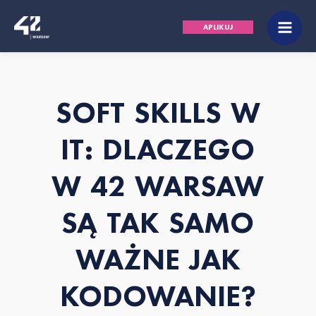
Przejdź
Main
APLIKUJ
do
Men
treści
SOFT SKILLS W
IT: DLACZEGO
W 42 WARSAW
SĄ TAK SAMO
WAŻNE JAK
KODOWANIE?