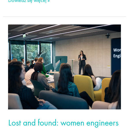
Dowiedz się więcej »
Lost
and
found:
women
engineers
in
tech
Lost and found: women engineers