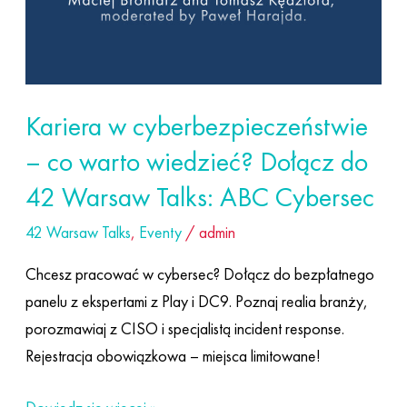
warto
wiedzieć?
Dołącz
do
42
Kariera w cyberbezpieczeństwie
Warsaw
– co warto wiedzieć? Dołącz do
Talks:
42 Warsaw Talks: ABC Cybersec
ABC
Cybersec
42 Warsaw Talks
,
Eventy
/
admin
Chcesz pracować w cybersec? Dołącz do bezpłatnego
panelu z ekspertami z Play i DC9. Poznaj realia branży,
porozmawiaj z CISO i specjalistą incident response.
Rejestracja obowiązkowa – miejsca limitowane!