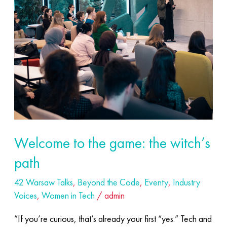
the
game:
the
witch’s
path
Welcome to the game: the witch’s
path
42 Warsaw Talks
,
Beyond the Code
,
Eventy
,
Industry
Voices
,
Women in Tech
/
admin
”If you’re curious, that’s already your first “yes.” Tech and