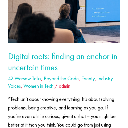
in
uncertain
times
Digital roots: finding an anchor in
uncertain times
42 Warsaw Talks
,
Beyond the Code
,
Eventy
,
Industry
Voices
,
Women in Tech
/
admin
“Tech isn’t about knowing everything. It’s about solving
problems, being creative, and learning as you go. If
you’re even a little curious, give it a shot – you might be
better at it than you think. You could go from just using