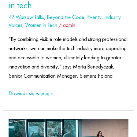
in tech
42 Warsaw Talks
,
Beyond the Code
,
Eventy
,
Industry
Voices
,
Women in Tech
/
admin
“By combining visible role models and strong professional
networks, we can make the tech industry more appealing
and accessible to women, ultimately leading to greater
innovation and diversity,” says Marta Benedyczak,
Senior Communication Manager, Siemens Poland.
Dowiedz się więcej »
Welcome
to