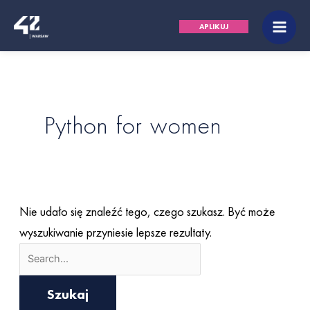
Przejdź
Szukaj
Main
APLIKUJ
do
dla:
Men
treści
Python for women
Nie udało się znaleźć tego, czego szukasz. Być może
wyszukiwanie przyniesie lepsze rezultaty.