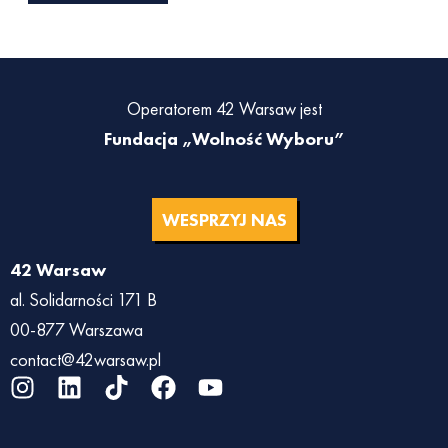
Operatorem 42 Warsaw jest
Fundacja „Wolność Wyboru”
WESPRZYJ NAS
42 Warsaw
al. Solidarności 171 B
00-877 Warszawa
contact@42warsaw.pl
I
L
T
F
Y
n
i
i
a
o
s
n
k
c
u